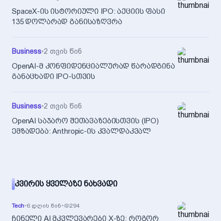
SpaceX-ის ისტორიული IPO: აქციის ფასი
135 დოლარად განისაზღვრა
Business
•
2 თვის წინ
OpenAI-მ კონფიდენციალურად წარადგინა
განაცხადი IPO-სთვის
Business
•
2 თვის წინ
OpenAI საჯარო შეთავაზებისთვის (IPO)
ემზადება: Anthropic-ის კვალდაკვალ
ᲙᲕᲘᲠᲘᲡ ᲧᲕᲔᲚᲐᲖᲔ ᲜᲐᲮᲕᲐᲓᲘ
Tech
•
6 დღის წინ
•
294
ჩინელი AI მკვლევარები X-ზე: როგორ