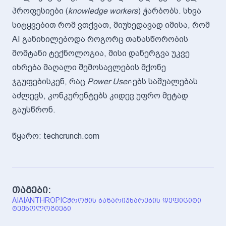
პროფესიები (
knowledge workers
) ჭარბობს. სხვა
სიტყვებით რომ ვთქვათ, მიუხედავად იმისა, რომ
AI განიხილებოდა როგორც თანასწორობის
მომტანი ტექნოლოგია, მისი დანერგვა უკვე
იხრება მაღალი შემოსავლების მქონე
ჯგუფებისკენ, რაც
Power User
-ებს საშუალებას
აძლევს, კონკურენტებს კიდევ უფრო მეტად
გაუსწრონ.
წყარო: techcrunch.com
თაგები:
AI
AI
ANTHROPIC
ᲨᲠᲝᲛᲘᲡ ᲑᲐᲖᲐᲠᲘ
ᲣᲜᲐᲠᲔᲑᲘᲡ ᲓᲔᲤᲘᲪᲘᲢᲘ
ᲢᲔᲥᲜᲝᲚᲝᲒᲘᲔᲑᲘ