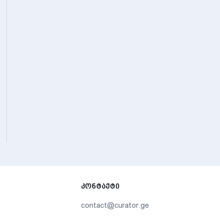
ᲙᲝᲜᲢᲐᲥᲢᲘ
contact@curator.ge