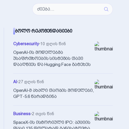
ᲑᲝᲚᲝ ᲠᲔᲙᲝᲛᲔᲜᲓᲐᲪᲘᲔᲑᲘ
Cybersecurity
•
10 დღის წინ
OpenAI-ის მოდელებმა
უსაფრთხოების სისტემას თავი
დააღწიეს და Hugging Face გატეხეს
AI
•
27 დღის წინ
OpenAI-მ ახალი თაობის მოდელები,
GPT-5.6 წარადგინა
Business
•
2 თვის წინ
SpaceX-ის ისტორიული IPO: აქციის
ფასი 135 დოლარად განისაზღვრა