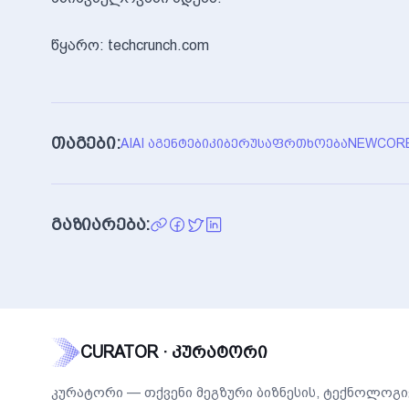
წყარო: techcrunch.com
თაგები:
AI
AI ᲐᲒᲔᲜᲢᲔᲑᲘ
ᲙᲘᲑᲔᲠᲣᲡᲐᲤᲠᲗᲮᲝᲔᲑᲐ
NEWCOR
გაზიარება:
CURATOR · კურატორი
კურატორი — თქვენი მეგზური ბიზნესის, ტექნოლოგი