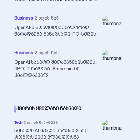
Business
•
2 თვის წინ
OpenAI-მ კონფიდენციალურად
წარადგინა განაცხადი IPO-სთვის
Business
•
2 თვის წინ
OpenAI საჯარო შეთავაზებისთვის
(IPO) ემზადება: Anthropic-ის
კვალდაკვალ
ᲙᲕᲘᲠᲘᲡ ᲧᲕᲔᲚᲐᲖᲔ ᲜᲐᲮᲕᲐᲓᲘ
Tech
•
3 დღის წინ
•
239
ჩინელი AI მკვლევარები X-ზე:
როგორ იქცა პლატფორმა