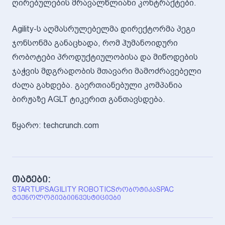
ღირებულების მრავალწლიანი კონტრაქტები.
Agility-ს აღმასრულებელმა დირექტორმა პეგი
ჯონსონმა განაცხადა, რომ ჰუმანოიდური
რობოტები პროდუქტიულობისა და მიწოდების
ჯაჭვის მდგრადობის მთავარი მამოძრავებელი
ძალა გახდება. გაერთიანებული კომპანია
ბირჟაზე AGLT ტიკერით განთავსდება.
წყარო: techcrunch.com
თაგები:
STARTUPS
AGILITY ROBOTICS
ᲠᲝᲑᲝᲢᲘᲙᲐ
SPAC
ᲢᲔᲥᲜᲝᲚᲝᲒᲘᲔᲑᲘ
ᲘᲜᲕᲔᲡᲢᲘᲪᲘᲔᲑᲘ