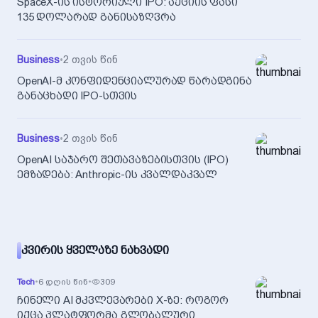
SpaceX-ის ისტორიული IPO: აქციის ფასი
135 დოლარად განისაზღვრა
Business
•
2 თვის წინ
OpenAI-მ კონფიდენციალურად წარადგინა
განაცხადი IPO-სთვის
Business
•
2 თვის წინ
OpenAI საჯარო შეთავაზებისთვის (IPO)
ემზადება: Anthropic-ის კვალდაკვალ
ᲙᲕᲘᲠᲘᲡ ᲧᲕᲔᲚᲐᲖᲔ ᲜᲐᲮᲕᲐᲓᲘ
Tech
•
6 დღის წინ
•
309
ჩინელი AI მკვლევარები X-ზე: როგორ
იქცა პლატფორმა გლობალური