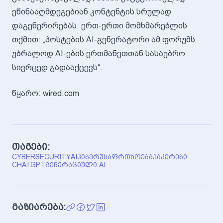
ეწინააღმდეგებიან კონტენტის სრულად
დაგენერირებას. ერთ-ერთი მომხმარებლის
თქმით: „პოსტების AI-გენერატორი ამ ფორუმს
უბრალოდ AI-ების ერთმანეთთან სასაუბრო
სივრცედ გადააქცევს“.
წყარო: wired.com
თაგები:
CYBERSECURITY
AI
ᲙᲘᲑᲔᲠᲣᲡᲐᲤᲠᲗᲮᲝᲔᲑᲐ
ᲰᲐᲙᲔᲠᲔᲑᲘ
CHATGPT
ᲒᲔᲜᲔᲠᲐᲪᲘᲣᲚᲘ AI
გაზიარება: