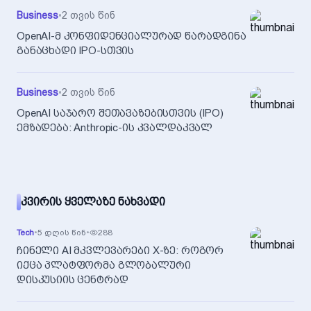
Business
•
2 თვის წინ
OpenAI-მ კონფიდენციალურად წარადგინა
განაცხადი IPO-სთვის
Business
•
2 თვის წინ
OpenAI საჯარო შეთავაზებისთვის (IPO)
ემზადება: Anthropic-ის კვალდაკვალ
ᲙᲕᲘᲠᲘᲡ ᲧᲕᲔᲚᲐᲖᲔ ᲜᲐᲮᲕᲐᲓᲘ
Tech
•
5 დღის წინ
•
288
ჩინელი AI მკვლევარები X-ზე: როგორ
იქცა პლატფორმა გლობალური
დისკუსიის ცენტრად