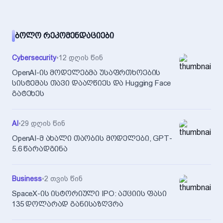
ᲑᲝᲚᲝ ᲠᲔᲙᲝᲛᲔᲜᲓᲐᲪᲘᲔᲑᲘ
Cybersecurity
•
12 დღის წინ
OpenAI-ის მოდელებმა უსაფრთხოების
სისტემას თავი დააღწიეს და Hugging Face
გატეხეს
AI
•
29 დღის წინ
OpenAI-მ ახალი თაობის მოდელები, GPT-
5.6 წარადგინა
Business
•
2 თვის წინ
SpaceX-ის ისტორიული IPO: აქციის ფასი
135 დოლარად განისაზღვრა