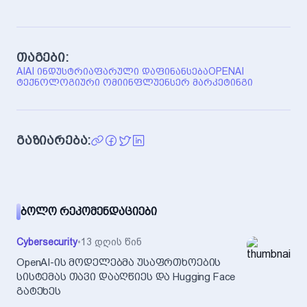
თაგები:
AI
AI ᲘᲜᲓᲣᲡᲢᲠᲘᲐ
ᲤᲐᲠᲣᲚᲘ ᲓᲐᲤᲘᲜᲐᲜᲡᲔᲑᲐ
OPENAI
ᲢᲔᲥᲜᲝᲚᲝᲒᲘᲣᲠᲘ ᲝᲛᲘ
ᲘᲜᲤᲚᲣᲔᲜᲡᲔᲠ ᲛᲐᲠᲙᲔᲢᲘᲜᲒᲘ
გაზიარება:
ᲑᲝᲚᲝ ᲠᲔᲙᲝᲛᲔᲜᲓᲐᲪᲘᲔᲑᲘ
Cybersecurity
•
13 დღის წინ
OpenAI-ის მოდელებმა უსაფრთხოების
სისტემას თავი დააღწიეს და Hugging Face
გატეხეს