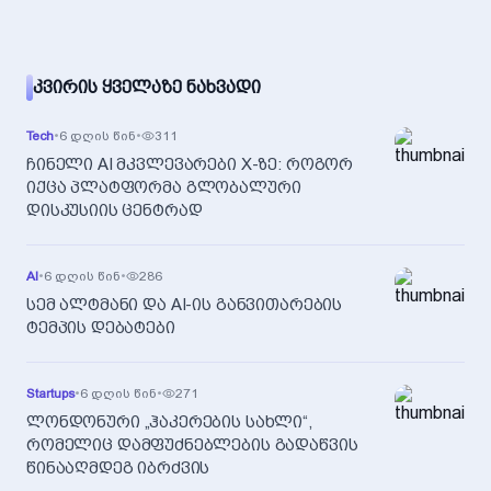
ᲙᲕᲘᲠᲘᲡ ᲧᲕᲔᲚᲐᲖᲔ ᲜᲐᲮᲕᲐᲓᲘ
Tech
•
6 დღის წინ
•
311
ჩინელი AI მკვლევარები X-ზე: როგორ
იქცა პლატფორმა გლობალური
დისკუსიის ცენტრად
AI
•
6 დღის წინ
•
286
სემ ალტმანი და AI-ის განვითარების
ტემპის დებატები
Startups
•
6 დღის წინ
•
271
ლონდონური „ჰაკერების სახლი“,
რომელიც დამფუძნებლების გადაწვის
წინააღმდეგ იბრძვის