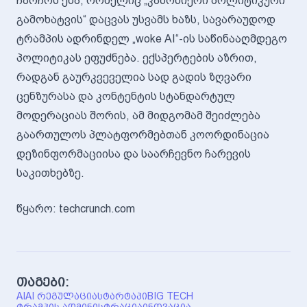
ჩარჩოს ენა, რომელიც „კანონიერი პოლიტიკური
გამოხატვის“ დაცვას უსვამს ხაზს, სავარაუდოდ
ტრამპის ადრინდელ „woke AI“-ის საწინააღმდეგო
პოლიტიკას ეფუძნება. ექსპერტების აზრით,
რადგან გაურკვეველია სად გადის ზღვარი
ცენზურასა და კონტენტის სტანდარტულ
მოდერაციას შორის, ამ მიდგომამ შეიძლება
გაართულოს პლატფორმებთან კოორდინაცია
დეზინფორმაციისა და საარჩევნო ჩარევის
საკითხებზე.
წყარო: techcrunch.com
თაგები:
AI
AI ᲠᲔᲒᲣᲚᲐᲪᲘᲐ
ᲡᲢᲐᲠᲢᲐᲞᲘ
BIG TECH
ᲢᲠᲐᲛᲞᲘᲡ ᲐᲓᲛᲘᲜᲘᲡᲢᲠᲐᲪᲘᲐ
ᲘᲜᲝᲕᲐᲪᲘᲐ