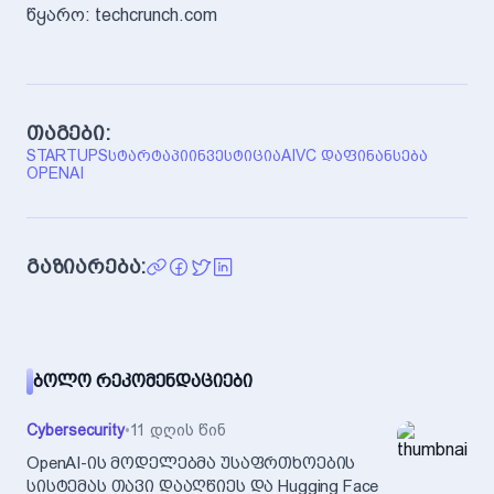
წყარო: techcrunch.com
თაგები:
STARTUPS
ᲡᲢᲐᲠᲢᲐᲞᲘ
ᲘᲜᲕᲔᲡᲢᲘᲪᲘᲐ
AI
VC ᲓᲐᲤᲘᲜᲐᲜᲡᲔᲑᲐ
OPENAI
გაზიარება:
ᲑᲝᲚᲝ ᲠᲔᲙᲝᲛᲔᲜᲓᲐᲪᲘᲔᲑᲘ
Cybersecurity
•
11 დღის წინ
OpenAI-ის მოდელებმა უსაფრთხოების
სისტემას თავი დააღწიეს და Hugging Face