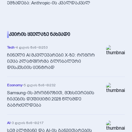
ემზადება: Anthropic-ის კვალდაკვალ
ᲙᲕᲘᲠᲘᲡ ᲧᲕᲔᲚᲐᲖᲔ ᲜᲐᲮᲕᲐᲓᲘ
Tech
•
4 დღის წინ
•
253
ჩინელი AI მკვლევარები X-ზე: როგორ
იქცა პლატფორმა გლობალური
დისკუსიის ცენტრად
Economy
•
5 დღის წინ
•
232
Samsung-ის პროგნოზით, მეხსიერების
ჩიპების დეფიციტი 2028 წლამდე
გაგრძელდება
AI
•
3 დღის წინ
•
217
სემ ალტმანი და AI-ის განვითარების