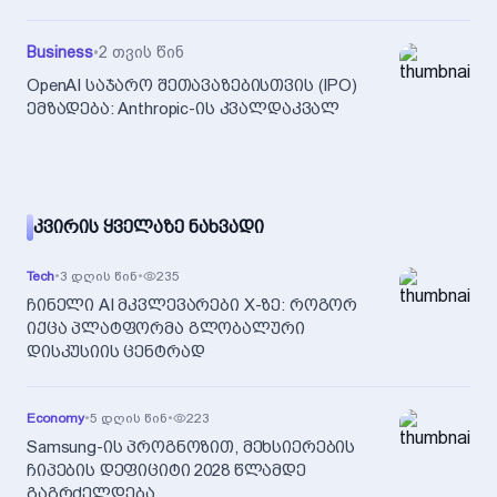
Business
•
2 თვის წინ
OpenAI საჯარო შეთავაზებისთვის (IPO)
ემზადება: Anthropic-ის კვალდაკვალ
ᲙᲕᲘᲠᲘᲡ ᲧᲕᲔᲚᲐᲖᲔ ᲜᲐᲮᲕᲐᲓᲘ
Tech
•
3 დღის წინ
•
235
ჩინელი AI მკვლევარები X-ზე: როგორ
იქცა პლატფორმა გლობალური
დისკუსიის ცენტრად
Economy
•
5 დღის წინ
•
223
Samsung-ის პროგნოზით, მეხსიერების
ჩიპების დეფიციტი 2028 წლამდე
გაგრძელდება