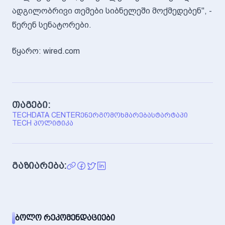
ადგილობრივი თემები სიბნელეში მოქმედებენ", -
წერენ სენატორები.
წყარო: wired.com
თაგები:
TECH
DATA CENTER
ᲔᲜᲔᲠᲒᲝᲛᲝᲮᲛᲐᲠᲔᲑᲐ
ᲡᲢᲐᲠᲢᲐᲞᲘ
TECH ᲞᲝᲚᲘᲢᲘᲙᲐ
გაზიარება:
ᲑᲝᲚᲝ ᲠᲔᲙᲝᲛᲔᲜᲓᲐᲪᲘᲔᲑᲘ