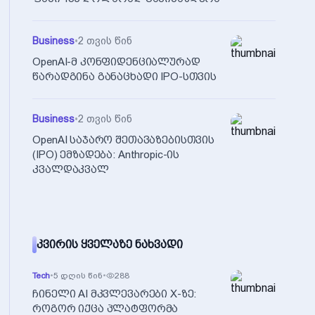
Business
•
2 თვის წინ
OpenAI-მ კონფიდენციალურად
წარადგინა განაცხადი IPO-სთვის
Business
•
2 თვის წინ
OpenAI საჯარო შეთავაზებისთვის
(IPO) ემზადება: Anthropic-ის
კვალდაკვალ
ᲙᲕᲘᲠᲘᲡ ᲧᲕᲔᲚᲐᲖᲔ ᲜᲐᲮᲕᲐᲓᲘ
Tech
•
5 დღის წინ
•
288
ჩინელი AI მკვლევარები X-ზე:
როგორ იქცა პლატფორმა