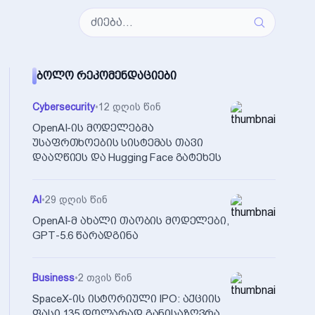
ᲑᲝᲚᲝ ᲠᲔᲙᲝᲛᲔᲜᲓᲐᲪᲘᲔᲑᲘ
Cybersecurity
•
12 დღის წინ
OpenAI-ის მოდელებმა
უსაფრთხოების სისტემას თავი
დააღწიეს და Hugging Face გატეხეს
AI
•
29 დღის წინ
OpenAI-მ ახალი თაობის მოდელები,
GPT-5.6 წარადგინა
Business
•
2 თვის წინ
SpaceX-ის ისტორიული IPO: აქციის
ფასი 135 დოლარად განისაზღვრა