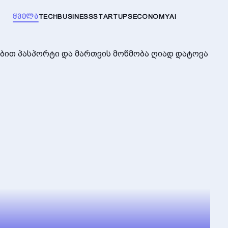
ᲧᲕᲔᲚᲐ
TECH
BUSINESS
STARTUPS
ECONOMY
AI