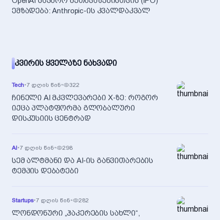
OpenAI საჯარო შეთავაზებისთვის (IPO)
ემზადება: Anthropic-ის კვალდაკვალ
ᲙᲕᲘᲠᲘᲡ ᲧᲕᲔᲚᲐᲖᲔ ᲜᲐᲮᲕᲐᲓᲘ
Tech
•
7 დღის წინ
•
322
ჩინელი AI მკვლევარები X-ზე: როგორ
იქცა პლატფორმა გლობალური
დისკუსიის ცენტრად
AI
•
7 დღის წინ
•
298
სემ ალტმანი და AI-ის განვითარების
ტემპის დებატები
Startups
•
7 დღის წინ
•
282
ლონდონური „ჰაკერების სახლი“,