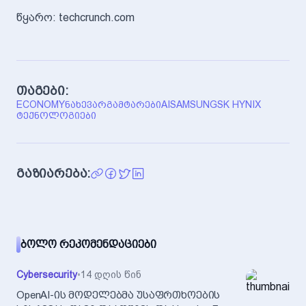
წყარო: techcrunch.com
თაგები:
ECONOMY
ᲜᲐᲮᲔᲕᲐᲠᲒᲐᲛᲢᲐᲠᲔᲑᲘ
AI
SAMSUNG
SK HYNIX
ᲢᲔᲥᲜᲝᲚᲝᲒᲘᲔᲑᲘ
გაზიარება:
ᲑᲝᲚᲝ ᲠᲔᲙᲝᲛᲔᲜᲓᲐᲪᲘᲔᲑᲘ
Cybersecurity
•
14 დღის წინ
OpenAI-ის მოდელებმა უსაფრთხოების