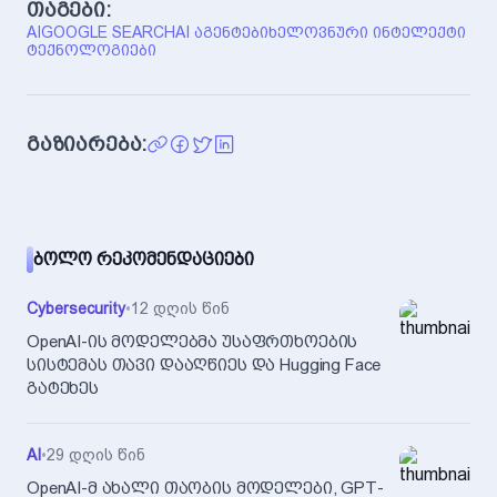
თაგები:
AI
GOOGLE SEARCH
AI ᲐᲒᲔᲜᲢᲔᲑᲘ
ᲮᲔᲚᲝᲕᲜᲣᲠᲘ ᲘᲜᲢᲔᲚᲔᲥᲢᲘ
ᲢᲔᲥᲜᲝᲚᲝᲒᲘᲔᲑᲘ
გაზიარება:
ᲑᲝᲚᲝ ᲠᲔᲙᲝᲛᲔᲜᲓᲐᲪᲘᲔᲑᲘ
Cybersecurity
•
12 დღის წინ
OpenAI-ის მოდელებმა უსაფრთხოების
სისტემას თავი დააღწიეს და Hugging Face
გატეხეს
AI
•
29 დღის წინ
OpenAI-მ ახალი თაობის მოდელები, GPT-