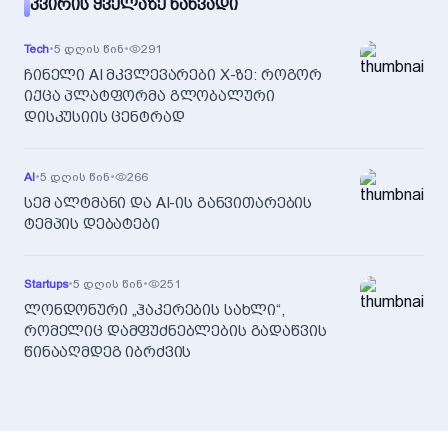
ᲙᲕᲘᲠᲘᲡ ᲧᲕᲔᲚᲐᲖᲔ ᲜᲐᲮᲕᲐᲓᲘ
Tech
•
5 დღის წინ
•
291
ჩინელი AI მკვლევარები X-ზე: როგორ
იქცა პლატფორმა გლობალური
დისკუსიის ცენტრად
AI
•
5 დღის წინ
•
266
სემ ალტმანი და AI-ის განვითარების
ტემპის დებატები
Startups
•
5 დღის წინ
•
251
ლონდონური „ჰაკერების სახლი“,
რომელიც დამფუძნებლების გადაწვის
წინააღმდეგ იბრძვის