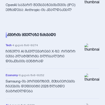
OpenAI საჯარო შეთავაზებისთვის (IPO)
ემზადება: Anthropic-ის კვალდაკვალ
ᲙᲕᲘᲠᲘᲡ ᲧᲕᲔᲚᲐᲖᲔ ᲜᲐᲮᲕᲐᲓᲘ
Tech
•
4 დღის წინ
•
274
ჩინელი AI მკვლევარები X-ზე: როგორ
იქცა პლატფორმა გლობალური
დისკუსიის ცენტრად
Economy
•
6 დღის წინ
•
252
Samsung-ის პროგნოზით, მეხსიერების
ჩიპების დეფიციტი 2028 წლამდე
გაგრძელდება