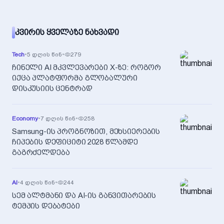
ᲙᲕᲘᲠᲘᲡ ᲧᲕᲔᲚᲐᲖᲔ ᲜᲐᲮᲕᲐᲓᲘ
Tech
•
5 დღის წინ
•
279
ჩინელი AI მკვლევარები X-ზე: როგორ
იქცა პლატფორმა გლობალური
დისკუსიის ცენტრად
Economy
•
7 დღის წინ
•
258
Samsung-ის პროგნოზით, მეხსიერების
ჩიპების დეფიციტი 2028 წლამდე
გაგრძელდება
AI
•
4 დღის წინ
•
244
სემ ალტმანი და AI-ის განვითარების
ტემპის დებატები