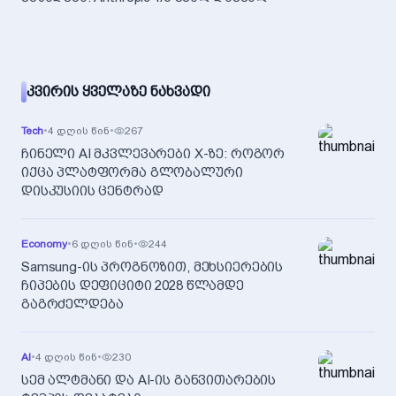
ᲙᲕᲘᲠᲘᲡ ᲧᲕᲔᲚᲐᲖᲔ ᲜᲐᲮᲕᲐᲓᲘ
Tech
•
4 დღის წინ
•
267
ჩინელი AI მკვლევარები X-ზე: როგორ
იქცა პლატფორმა გლობალური
დისკუსიის ცენტრად
Economy
•
6 დღის წინ
•
244
Samsung-ის პროგნოზით, მეხსიერების
ჩიპების დეფიციტი 2028 წლამდე
გაგრძელდება
AI
•
4 დღის წინ
•
230
სემ ალტმანი და AI-ის განვითარების