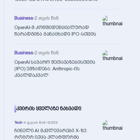
Business
•
2 თვის წინ
OpenAI-მ კონფიდენციალურად
წარადგინა განაცხადი IPO-სთვის
Business
•
2 თვის წინ
OpenAI საჯარო შეთავაზებისთვის
(IPO) ემზადება: Anthropic-ის
კვალდაკვალ
ᲙᲕᲘᲠᲘᲡ ᲧᲕᲔᲚᲐᲖᲔ ᲜᲐᲮᲕᲐᲓᲘ
Tech
•
4 დღის წინ
•
259
ჩინელი AI მკვლევარები X-ზე:
როგორ იქცა პლატფორმა