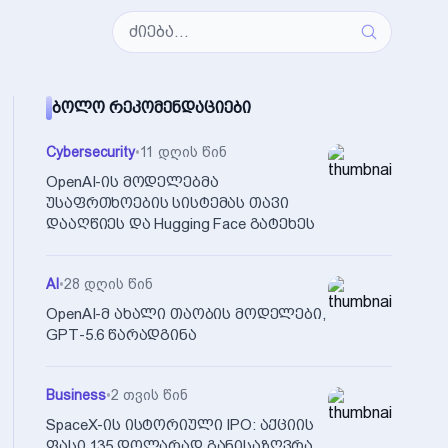
ᲑᲝᲚᲝ ᲠᲔᲙᲝᲛᲔᲜᲓᲐᲪᲘᲔᲑᲘ
Cybersecurity
•
11 დღის წინ
OpenAI-ის მოდელებმა
უსაფრთხოების სისტემას თავი
დააღწიეს და Hugging Face გატეხეს
AI
•
28 დღის წინ
OpenAI-მ ახალი თაობის მოდელები,
GPT-5.6 წარადგინა
Business
•
2 თვის წინ
SpaceX-ის ისტორიული IPO: აქციის
ფასი 135 დოლარად განისაზღვრა