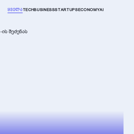
ᲧᲕᲔᲚᲐ
TECH
BUSINESS
STARTUPS
ECONOMY
AI