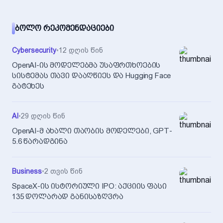
ᲑᲝᲚᲝ ᲠᲔᲙᲝᲛᲔᲜᲓᲐᲪᲘᲔᲑᲘ
Cybersecurity
•
12 დღის წინ
OpenAI-ის მოდელებმა უსაფრთხოების
სისტემას თავი დააღწიეს და Hugging Face
გატეხეს
AI
•
29 დღის წინ
OpenAI-მ ახალი თაობის მოდელები, GPT-
5.6 წარადგინა
Business
•
2 თვის წინ
SpaceX-ის ისტორიული IPO: აქციის ფასი
135 დოლარად განისაზღვრა