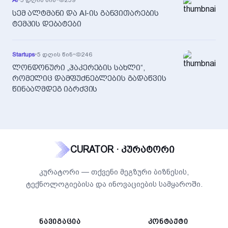
სემ ალტმანი და AI-ის განვითარების
ტემპის დებატები
Startups
•
5 დღის წინ
•
246
ლონდონური „ჰაკერების სახლი“,
რომელიც დამფუძნებლების გადაწვის
წინააღმდეგ იბრძვის
CURATOR · კურატორი
კურატორი — თქვენი მეგზური ბიზნესის,
ტექნოლოგიებისა და ინოვაციების სამყაროში.
ᲜᲐᲕᲘᲒᲐᲪᲘᲐ
ᲙᲝᲜᲢᲐᲥᲢᲘ