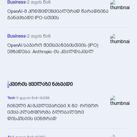
Business
•
2 თვის წინ
OpenAI-მ კონფიდენციალურად წარადგინა
განაცხადი IPO-სთვის
Business
•
2 თვის წინ
OpenAI საჯარო შეთავაზებისთვის (IPO)
ემზადება: Anthropic-ის კვალდაკვალ
ᲙᲕᲘᲠᲘᲡ ᲧᲕᲔᲚᲐᲖᲔ ᲜᲐᲮᲕᲐᲓᲘ
Tech
•
5 დღის წინ
•
288
ჩინელი AI მკვლევარები X-ზე: როგორ
იქცა პლატფორმა გლობალური
დისკუსიის ცენტრად
AI
•
5 დღის წინ
•
259