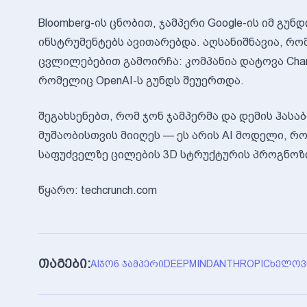
Bloomberg-ის ცნობით, ჯამპერი Google-ის იმ გუ
ინსტრუმენტებს ავითარებდა. აღსანიშნავია, რომ
ცვლილებებით გამოირჩა: კომპანია დატოვა Chara
რომელიც OpenAI-ს გუნდს შეუერთდა.
შეგახსენებთ, რომ ჯონ ჯამპერმა და დემის ჰასაბ
მუშაობისთვის მიიღეს — ეს არის AI მოდელი, 
საფუძველზე ცილების 3D სტრუქტურის პროგნოზ
წყარო: techcrunch.com
თაგები:
AI
ᲯᲝᲜ ᲯᲐᲛᲞᲔᲠᲘ
DEEPMIND
ANTHROPIC
ᲮᲔᲚᲝᲕ