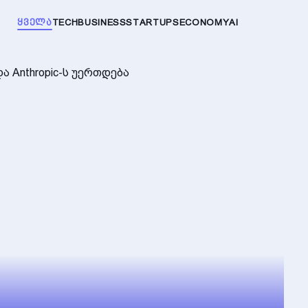
ᲧᲕᲔᲚᲐ
TECH
BUSINESS
STARTUPS
ECONOMY
AI