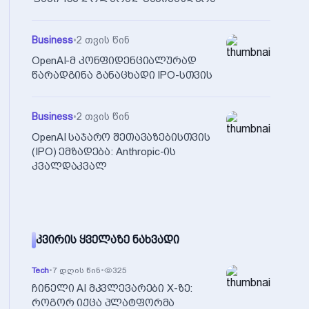
Business
•
2 თვის წინ
OpenAI-მ კონფიდენციალურად
წარადგინა განაცხადი IPO-სთვის
Business
•
2 თვის წინ
OpenAI საჯარო შეთავაზებისთვის
(IPO) ემზადება: Anthropic-ის
კვალდაკვალ
ᲙᲕᲘᲠᲘᲡ ᲧᲕᲔᲚᲐᲖᲔ ᲜᲐᲮᲕᲐᲓᲘ
Tech
•
7 დღის წინ
•
325
ჩინელი AI მკვლევარები X-ზე:
როგორ იქცა პლატფორმა