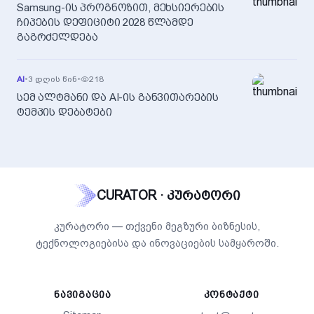
Samsung-ის პროგნოზით, მეხსიერების
ჩიპების დეფიციტი 2028 წლამდე
გაგრძელდება
AI
•
3 დღის წინ
•
218
სემ ალტმანი და AI-ის განვითარების
ტემპის დებატები
CURATOR · კურატორი
კურატორი — თქვენი მეგზური ბიზნესის,
ტექნოლოგიებისა და ინოვაციების სამყაროში.
ᲜᲐᲕᲘᲒᲐᲪᲘᲐ
ᲙᲝᲜᲢᲐᲥᲢᲘ