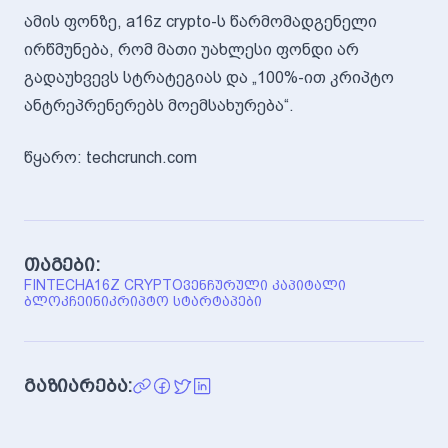
ამის ფონზე, a16z crypto-ს წარმომადგენელი
ირწმუნება, რომ მათი უახლესი ფონდი არ
გადაუხვევს სტრატეგიას და „100%-ით კრიპტო
ანტრეპრენერებს მოემსახურება“.
წყარო: techcrunch.com
თაგები:
FINTECH
A16Z CRYPTO
ᲕᲔᲜᲩᲣᲠᲣᲚᲘ ᲙᲐᲞᲘᲢᲐᲚᲘ
ᲑᲚᲝᲙᲩᲔᲘᲜᲘ
ᲙᲠᲘᲞᲢᲝ ᲡᲢᲐᲠᲢᲐᲞᲔᲑᲘ
გაზიარება: