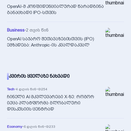
OpenAI-მ კონფიდენციალურად წარადგინა
განაცხადი IPO-სთვის
Business
•
2 თვის წინ
OpenAI საჯარო შეთავაზებისთვის (IPO)
ემზადება: Anthropic-ის კვალდაკვალ
ᲙᲕᲘᲠᲘᲡ ᲧᲕᲔᲚᲐᲖᲔ ᲜᲐᲮᲕᲐᲓᲘ
Tech
•
4 დღის წინ
•
254
ჩინელი AI მკვლევარები X-ზე: როგორ
იქცა პლატფორმა გლობალური
დისკუსიის ცენტრად
Economy
•
6 დღის წინ
•
233