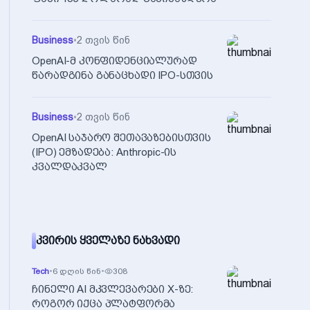
Business
•
2 თვის წინ
OpenAI-მ კონფიდენციალურად
წარადგინა განაცხადი IPO-სთვის
Business
•
2 თვის წინ
OpenAI საჯარო შეთავაზებისთვის
(IPO) ემზადება: Anthropic-ის
კვალდაკვალ
ᲙᲕᲘᲠᲘᲡ ᲧᲕᲔᲚᲐᲖᲔ ᲜᲐᲮᲕᲐᲓᲘ
Tech
•
6 დღის წინ
•
308
ჩინელი AI მკვლევარები X-ზე:
როგორ იქცა პლატფორმა