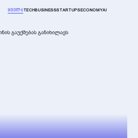
ᲧᲕᲔᲚᲐ
TECH
BUSINESS
STARTUPS
ECONOMY
AI