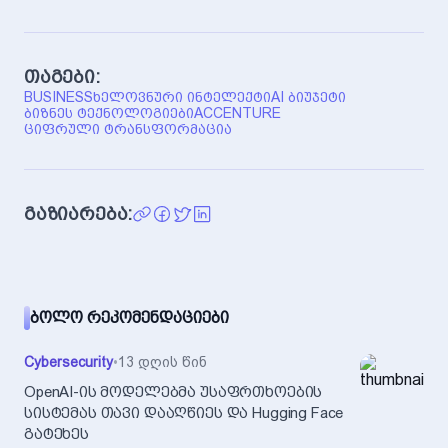
თაგები:
BUSINESS
ᲮᲔᲚᲝᲕᲜᲣᲠᲘ ᲘᲜᲢᲔᲚᲔᲥᲢᲘ
AI ᲑᲘᲣᲯᲔᲢᲘ
ᲑᲘᲖᲜᲔᲡ ᲢᲔᲥᲜᲝᲚᲝᲒᲘᲔᲑᲘ
ACCENTURE
ᲪᲘᲤᲠᲣᲚᲘ ᲢᲠᲐᲜᲡᲤᲝᲠᲛᲐᲪᲘᲐ
გაზიარება:
ᲑᲝᲚᲝ ᲠᲔᲙᲝᲛᲔᲜᲓᲐᲪᲘᲔᲑᲘ
Cybersecurity
•
13 დღის წინ
OpenAI-ის მოდელებმა უსაფრთხოების
სისტემას თავი დააღწიეს და Hugging Face
გატეხეს