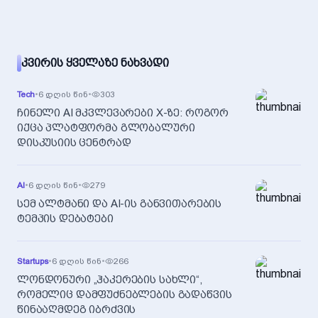
ᲙᲕᲘᲠᲘᲡ ᲧᲕᲔᲚᲐᲖᲔ ᲜᲐᲮᲕᲐᲓᲘ
Tech
•
6 დღის წინ
•
303
ჩინელი AI მკვლევარები X-ზე: როგორ
იქცა პლატფორმა გლობალური
დისკუსიის ცენტრად
AI
•
6 დღის წინ
•
279
სემ ალტმანი და AI-ის განვითარების
ტემპის დებატები
Startups
•
6 დღის წინ
•
266
ლონდონური „ჰაკერების სახლი“,
რომელიც დამფუძნებლების გადაწვის
წინააღმდეგ იბრძვის