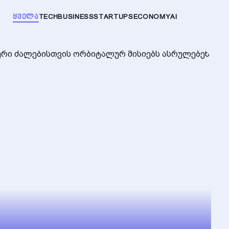
ᲧᲕᲔᲚᲐ
TECH
BUSINESS
STARTUPS
ECONOMY
AI