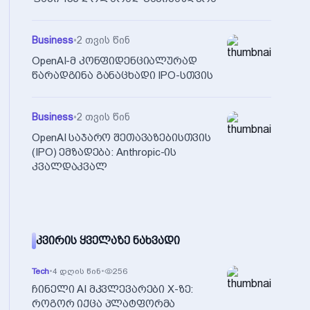
Business
•
2 თვის წინ
OpenAI-მ კონფიდენციალურად
წარადგინა განაცხადი IPO-სთვის
Business
•
2 თვის წინ
OpenAI საჯარო შეთავაზებისთვის
(IPO) ემზადება: Anthropic-ის
კვალდაკვალ
ᲙᲕᲘᲠᲘᲡ ᲧᲕᲔᲚᲐᲖᲔ ᲜᲐᲮᲕᲐᲓᲘ
Tech
•
4 დღის წინ
•
256
ჩინელი AI მკვლევარები X-ზე:
როგორ იქცა პლატფორმა