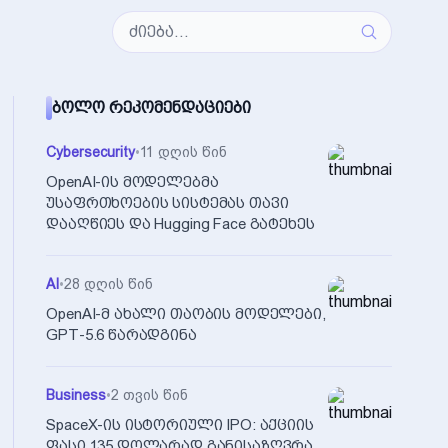
ᲑᲝᲚᲝ ᲠᲔᲙᲝᲛᲔᲜᲓᲐᲪᲘᲔᲑᲘ
Cybersecurity
•
11 დღის წინ
OpenAI-ის მოდელებმა
უსაფრთხოების სისტემას თავი
დააღწიეს და Hugging Face გატეხეს
AI
•
28 დღის წინ
OpenAI-მ ახალი თაობის მოდელები,
GPT-5.6 წარადგინა
Business
•
2 თვის წინ
SpaceX-ის ისტორიული IPO: აქციის
ფასი 135 დოლარად განისაზღვრა