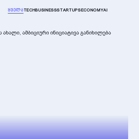
ᲧᲕᲔᲚᲐ
TECH
BUSINESS
STARTUPS
ECONOMY
AI