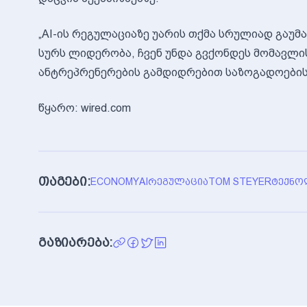
„AI-ის რეგულაციაზე უარის თქმა სრულიად გაუმ
სურს ლიდერობა, ჩვენ უნდა გვქონდეს მომავლ
ანტრეპრენერების გამდიდრებით საზოგადოების ს
წყარო: wired.com
თაგები:
ECONOMY
AI
ᲠᲔᲒᲣᲚᲐᲪᲘᲐ
TOM STEYER
ᲢᲔᲥᲜᲝ
გაზიარება: