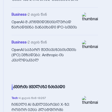
Business
•
2 თვის წინ
OpenAI-მ კონფიდენციალურად
წარადგინა განაცხადი IPO-სთვის
Business
•
2 თვის წინ
OpenAI საჯარო შეთავაზებისთვის
(IPO) ემზადება: Anthropic-ის
კვალდაკვალ
ᲙᲕᲘᲠᲘᲡ ᲧᲕᲔᲚᲐᲖᲔ ᲜᲐᲮᲕᲐᲓᲘ
Tech
•
4 დღის წინ
•
267
ჩინელი AI მკვლევარები X-ზე:
როგორ იქცა პლატფორმა