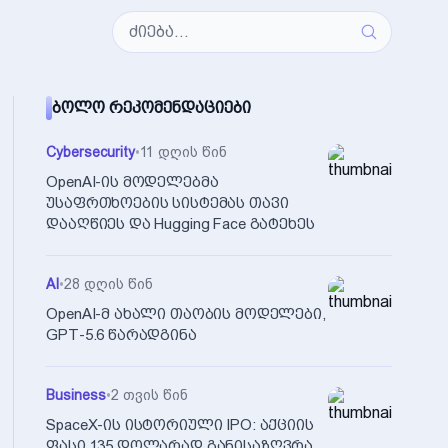
ᲑᲝᲚᲝ ᲠᲔᲙᲝᲛᲔᲜᲓᲐᲪᲘᲔᲑᲘ
Cybersecurity
•
11 დღის წინ
OpenAI-ის მოდელებმა
უსაფრთხოების სისტემას თავი
დააღწიეს და Hugging Face გატეხეს
AI
•
28 დღის წინ
OpenAI-მ ახალი თაობის მოდელები,
GPT-5.6 წარადგინა
Business
•
2 თვის წინ
SpaceX-ის ისტორიული IPO: აქციის
ფასი 135 დოლარად განისაზღვრა