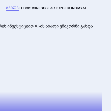
ᲧᲕᲔᲚᲐ
TECH
BUSINESS
STARTUPS
ECONOMY
AI