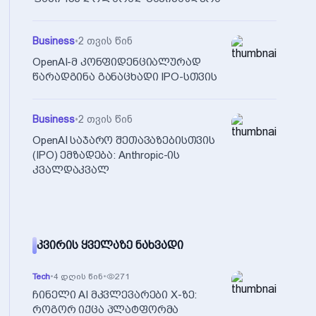
Business
•
2 თვის წინ
OpenAI-მ კონფიდენციალურად
წარადგინა განაცხადი IPO-სთვის
Business
•
2 თვის წინ
OpenAI საჯარო შეთავაზებისთვის
(IPO) ემზადება: Anthropic-ის
კვალდაკვალ
ᲙᲕᲘᲠᲘᲡ ᲧᲕᲔᲚᲐᲖᲔ ᲜᲐᲮᲕᲐᲓᲘ
Tech
•
4 დღის წინ
•
271
ჩინელი AI მკვლევარები X-ზე:
როგორ იქცა პლატფორმა