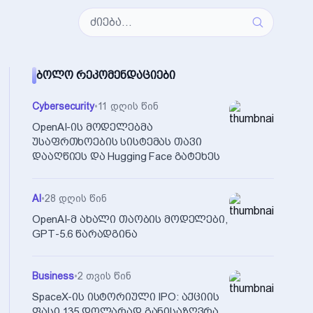
ᲑᲝᲚᲝ ᲠᲔᲙᲝᲛᲔᲜᲓᲐᲪᲘᲔᲑᲘ
Cybersecurity
•
11 დღის წინ
OpenAI-ის მოდელებმა
უსაფრთხოების სისტემას თავი
დააღწიეს და Hugging Face გატეხეს
AI
•
28 დღის წინ
OpenAI-მ ახალი თაობის მოდელები,
GPT-5.6 წარადგინა
Business
•
2 თვის წინ
SpaceX-ის ისტორიული IPO: აქციის
ფასი 135 დოლარად განისაზღვრა