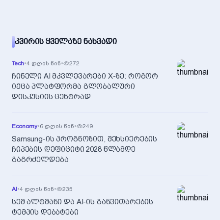
ᲙᲕᲘᲠᲘᲡ ᲧᲕᲔᲚᲐᲖᲔ ᲜᲐᲮᲕᲐᲓᲘ
Tech
•
4 დღის წინ
•
272
ჩინელი AI მკვლევარები X-ზე: როგორ
იქცა პლატფორმა გლობალური
დისკუსიის ცენტრად
Economy
•
6 დღის წინ
•
249
Samsung-ის პროგნოზით, მეხსიერების
ჩიპების დეფიციტი 2028 წლამდე
გაგრძელდება
AI
•
4 დღის წინ
•
235
სემ ალტმანი და AI-ის განვითარების
ტემპის დებატები