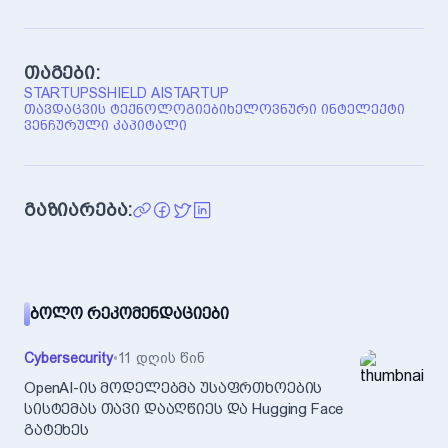
თაგები:
STARTUPS
SHIELD AI
STARTUP
ᲗᲐᲕᲓᲐᲪᲕᲘᲡ ᲢᲔᲥᲜᲝᲚᲝᲒᲘᲔᲑᲘ
ᲮᲔᲚᲝᲕᲜᲣᲠᲘ ᲘᲜᲢᲔᲚᲔᲥᲢᲘ
ᲕᲔᲜᲩᲣᲠᲣᲚᲘ ᲙᲐᲞᲘᲢᲐᲚᲘ
გაზიარება:
ᲑᲝᲚᲝ ᲠᲔᲙᲝᲛᲔᲜᲓᲐᲪᲘᲔᲑᲘ
Cybersecurity
•
11 დღის წინ
OpenAI-ის მოდელებმა უსაფრთხოების
სისტემას თავი დააღწიეს და Hugging Face
გატეხეს