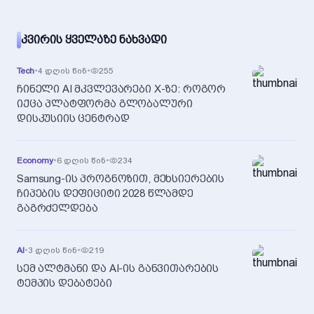
ᲙᲕᲘᲠᲘᲡ ᲧᲕᲔᲚᲐᲖᲔ ᲜᲐᲮᲕᲐᲓᲘ
Tech
•
4 დღის წინ
•
255
ჩინელი AI მკვლევარები X-ზე: როგორ
იქცა პლატფორმა გლობალური
დისკუსიის ცენტრად
Economy
•
6 დღის წინ
•
234
Samsung-ის პროგნოზით, მეხსიერების
ჩიპების დეფიციტი 2028 წლამდე
გაგრძელდება
AI
•
3 დღის წინ
•
219
სემ ალტმანი და AI-ის განვითარების
ტემპის დებატები