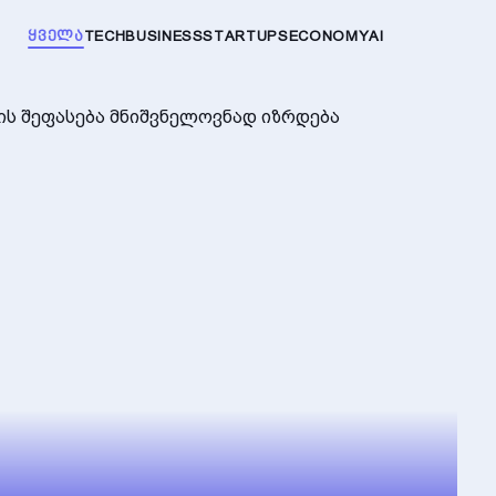
ᲧᲕᲔᲚᲐ
TECH
BUSINESS
STARTUPS
ECONOMY
AI