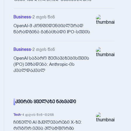
Business
•
2 თვის წინ
OpenAI-მ კონფიდენციალურად
წარადგინა განაცხადი IPO-სთვის
Business
•
2 თვის წინ
OpenAI საჯარო შეთავაზებისთვის
(IPO) ემზადება: Anthropic-ის
კვალდაკვალ
ᲙᲕᲘᲠᲘᲡ ᲧᲕᲔᲚᲐᲖᲔ ᲜᲐᲮᲕᲐᲓᲘ
Tech
•
4 დღის წინ
•
268
ჩინელი AI მკვლევარები X-ზე:
როგორ იქცა პლატფორმა