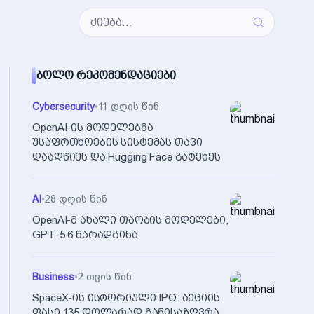
ᲑᲝᲚᲝ ᲠᲔᲙᲝᲛᲔᲜᲓᲐᲪᲘᲔᲑᲘ
Cybersecurity
•
11 დღის წინ
OpenAI-ის მოდელებმა
უსაფრთხოების სისტემას თავი
დააღწიეს და Hugging Face გატეხეს
AI
•
28 დღის წინ
OpenAI-მ ახალი თაობის მოდელები,
GPT-5.6 წარადგინა
Business
•
2 თვის წინ
SpaceX-ის ისტორიული IPO: აქციის
ფასი 135 დოლარად განისაზღვრა