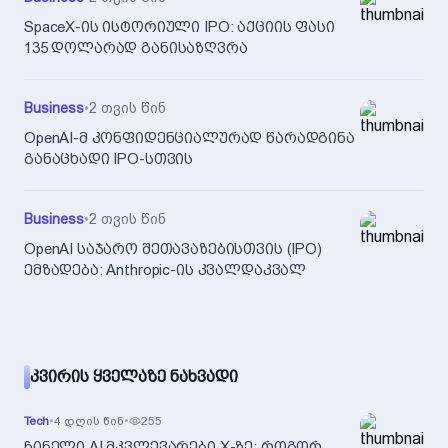
SpaceX-ის ისტორიული IPO: აქციის ფასი
135 დოლარად განისაზღვრა
Business
•
2 თვის წინ
OpenAI-მ კონფიდენციალურად წარადგინა
განაცხადი IPO-სთვის
Business
•
2 თვის წინ
OpenAI საჯარო შეთავაზებისთვის (IPO)
ემზადება: Anthropic-ის კვალდაკვალ
ᲙᲕᲘᲠᲘᲡ ᲧᲕᲔᲚᲐᲖᲔ ᲜᲐᲮᲕᲐᲓᲘ
Tech
•
4 დღის წინ
•
255
ჩინელი AI მკვლევარები X-ზე: როგორ