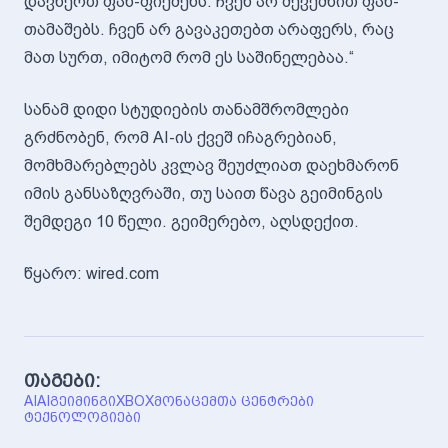
დავწერთ ფან-ფიქშენს. ჩვენ არ შევქმნით ფან-
თამაშებს. ჩვენ არ გავაკეთებთ არაფერს, რაც
მათ სურთ, იმიტომ რომ ეს საშინელებაა.“
სანამ დიდი სტუდიების თანამშრომლები
გრძნობენ, რომ AI-ის ქვეშ იჩაგრებიან,
მომხმარებლებს კვლავ შეუძლიათ დაეხმარონ
იმის განსაზღვრაში, თუ საით წავა გეიმინგის
შემდეგი 10 წელი. გეიმერებო, აღსდექით.
წყარო: wired.com
თაგები:
AI
AI
ᲒᲔᲘᲛᲘᲜᲒᲘ
XBOX
ᲛᲝᲜᲐᲪᲔᲛᲗᲐ ᲪᲔᲜᲢᲠᲔᲑᲘ
ᲢᲔᲥᲜᲝᲚᲝᲒᲘᲔᲑᲘ