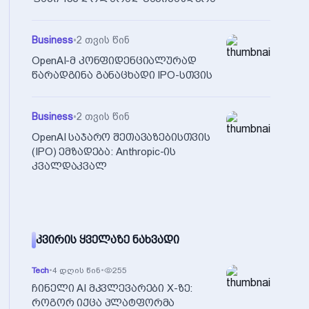
Business
•
2 თვის წინ
OpenAI-მ კონფიდენციალურად
წარადგინა განაცხადი IPO-სთვის
Business
•
2 თვის წინ
OpenAI საჯარო შეთავაზებისთვის
(IPO) ემზადება: Anthropic-ის
კვალდაკვალ
ᲙᲕᲘᲠᲘᲡ ᲧᲕᲔᲚᲐᲖᲔ ᲜᲐᲮᲕᲐᲓᲘ
Tech
•
4 დღის წინ
•
255
ჩინელი AI მკვლევარები X-ზე:
როგორ იქცა პლატფორმა