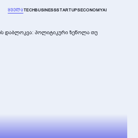
ᲧᲕᲔᲚᲐ
TECH
BUSINESS
STARTUPS
ECONOMY
AI