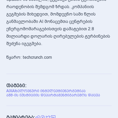
რაოდენობის შემდგომ ზრდას. კომპანიის
გეგმების მიხედვით, მომდევნო სამი წლის
განმავლობაში AI მონაცემთა ცენტრების
ენერგომომარაგებისთვის დამატებით 2.8
მილიარდი დოლარის ღირებულების ტურბინების
შეძენა იგეგმება.
წყარო: techcrunch.com
თაგები:
AI
XAI
ᲮᲔᲚᲝᲕᲜᲣᲠᲘ ᲘᲜᲢᲔᲚᲔᲥᲢᲘ
ᲔᲜᲔᲠᲒᲔᲢᲘᲙᲐ
ᲐᲨᲨ-ᲘᲡ ᲘᲣᲡᲢᲘᲪᲘᲘᲡ ᲓᲔᲞᲐᲠᲢᲐᲛᲔᲜᲢᲘ
ᲒᲐᲠᲔᲛᲝᲡ ᲓᲐᲪᲕᲐ
გაზიარება: