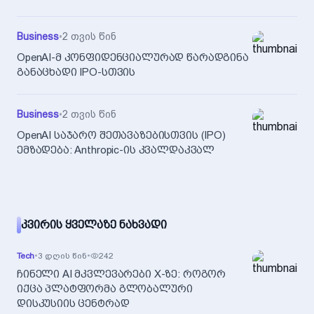
Business
•
2 თვის წინ
OpenAI-მ კონფიდენციალურად წარადგინა
განაცხადი IPO-სთვის
Business
•
2 თვის წინ
OpenAI საჯარო შეთავაზებისთვის (IPO)
ემზადება: Anthropic-ის კვალდაკვალ
ᲙᲕᲘᲠᲘᲡ ᲧᲕᲔᲚᲐᲖᲔ ᲜᲐᲮᲕᲐᲓᲘ
Tech
•
3 დღის წინ
•
242
ჩინელი AI მკვლევარები X-ზე: როგორ
იქცა პლატფორმა გლობალური
დისკუსიის ცენტრად