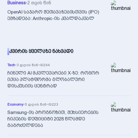
Business
•
2 თვის წინ
OpenAI საჯარო შეთავაზებისთვის (IPO)
ემზადება: Anthropic-ის კვალდაკვალ
ᲙᲕᲘᲠᲘᲡ ᲧᲕᲔᲚᲐᲖᲔ ᲜᲐᲮᲕᲐᲓᲘ
Tech
•
3 დღის წინ
•
244
ჩინელი AI მკვლევარები X-ზე: როგორ
იქცა პლატფორმა გლობალური
დისკუსიის ცენტრად
Economy
•
5 დღის წინ
•
223
Samsung-ის პროგნოზით, მეხსიერების
ჩიპების დეფიციტი 2028 წლამდე
გაგრძელდება