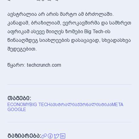
ავსტრალია არ არის მარტო ამ ბრძოლაში.
კანადამ, ბრაზილიამ, ევროკავშირმა და სამხრეთ
აფრიკამ ასევე მიიღეს ზომები Big Tech-ის
წინააღმდეგ სიახლეების დასაცავად, სხვადასხვა
შედეგებით.
წყარო: techcrunch.com
თაგები:
ECONOMY
BIG TECH
ᲐᲕᲡᲢᲠᲐᲚᲘᲐ
ᲟᲣᲠᲜᲐᲚᲘᲡᲢᲘᲙᲐ
META
GOOGLE
გაზიარება: