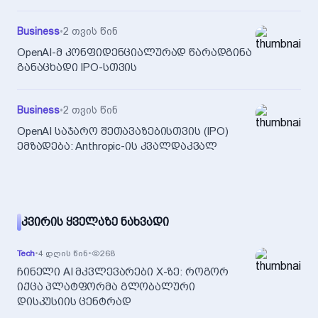
Business
•
2 თვის წინ
OpenAI-მ კონფიდენციალურად წარადგინა
განაცხადი IPO-სთვის
Business
•
2 თვის წინ
OpenAI საჯარო შეთავაზებისთვის (IPO)
ემზადება: Anthropic-ის კვალდაკვალ
ᲙᲕᲘᲠᲘᲡ ᲧᲕᲔᲚᲐᲖᲔ ᲜᲐᲮᲕᲐᲓᲘ
Tech
•
4 დღის წინ
•
268
ჩინელი AI მკვლევარები X-ზე: როგორ
იქცა პლატფორმა გლობალური
დისკუსიის ცენტრად